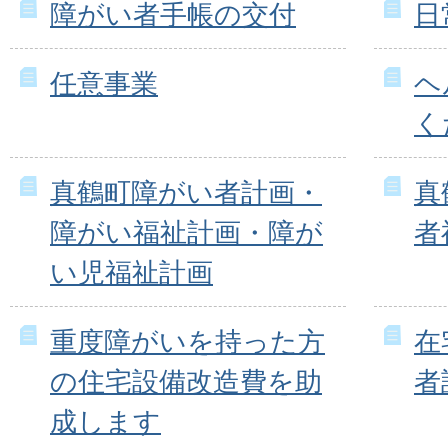
障がい者手帳の交付
日
任意事業
ヘ
く
真鶴町障がい者計画・
真
障がい福祉計画・障が
者
い児福祉計画
重度障がいを持った方
在
の住宅設備改造費を助
者
成します