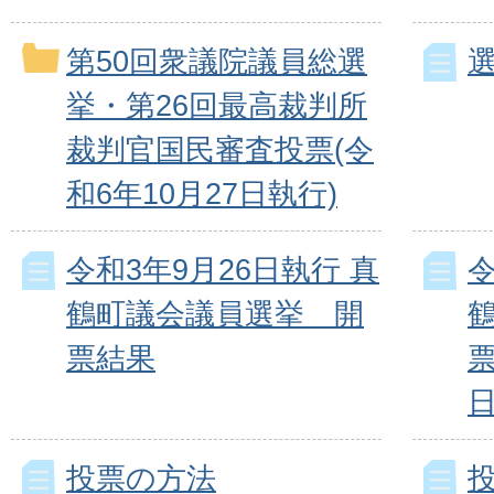
第50回衆議院議員総選
挙・第26回最高裁判所
裁判官国民審査投票(令
和6年10月27日執行)
令和3年9月26日執行 真
令
鶴町議会議員選挙 開
票結果
投票の方法