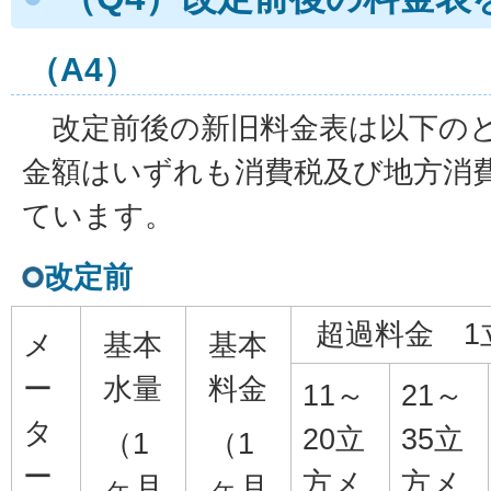
（A4）
改定前後の新旧料金表は以下の
金額はいずれも消費税及び地方消
ています。
改定前
超過料金 1
メ
基本
基本
ー
水量
料金
11～
21～
タ
20立
35立
（1
（1
ー
方メ
方メ
ヶ月
ヶ月