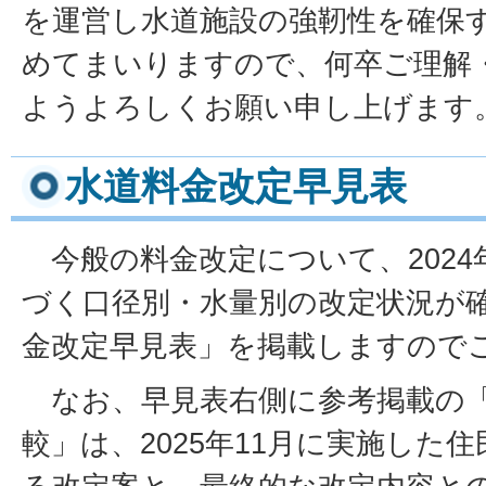
を
運営し水
道施設の
強靭性を
確保
め
てまいり
ますので
、何卒ご
理解
よ
うよろし
くお願い
申し上げ
ます
水道料金改定早見表
今般の料金改定について、2024
づく口径別・水量別の改定状況が
金改定早見表」を掲載しますので
なお、早見表右側に参考掲載の「
較」は、2025年11月に実施した