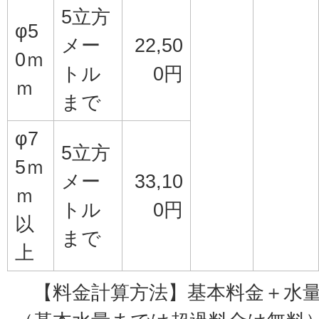
5立方
φ5
メー
22,50
0ｍ
トル
0円
ｍ
まで
φ7
5立方
5ｍ
メー
33,10
ｍ
トル
0円
以
まで
上
【料金計算方法】基本料金＋水量