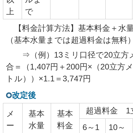
上
で
【料金計算方法】基本料金＋水量
（基本水量までは超過料金は無料
⇒（例）13ミリ口径で20立方
合＝（1,407円＋200円×（20立
トル））×1.1＝3,747円
改定後
超過料金 
メ
基本
基本
ー
水量
料金
6～1
10～