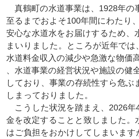
真鶴町
の水道事
業は、1
928年
の
至る
までおよ
そ100
年間にわ
たり
安心な水
道水をお
届けする
ため、
まいりま
した。と
ころが近
年では
水道料金
収入の減
少や急激
な物価
、水道事
業の経営
状況や施
設の健
しており
、事業の
存続性す
ら危ぶ
しまって
おりまし
た。
こうし
た状況を
踏まえ、
2026
年
金
を改定す
ることと
致しまし
た。
は
ご負担を
おかけし
てしまい
ます