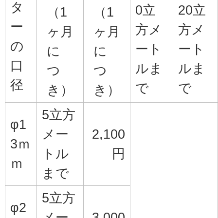
タ
0立
20立
（1
（1
ー
方メ
方メ
ヶ月
ヶ月
の
ート
ート
に
に
口
ルま
ルま
つ
つ
径
で
で
き）
き）
5立方
φ1
メー
2,100
3ｍ
トル
円
ｍ
まで
5立方
φ2
メー
3,000