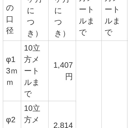
の
ート
ート
に
に
口
ルま
ルま
つ
つ
径
で
で
き）
き）
10立
φ1
方メ
1,407
3ｍ
ート
円
ｍ
ルま
で
10立
φ2
方メ
2,814