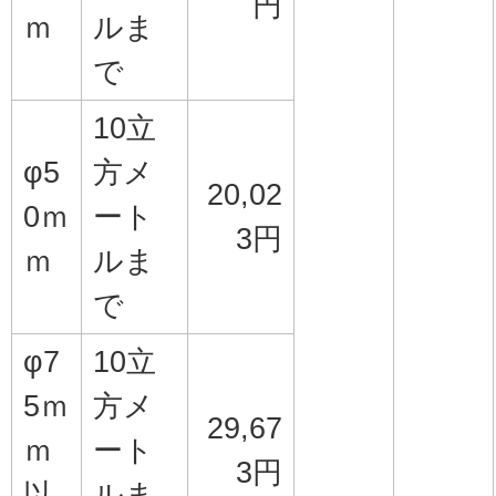
円
ｍ
ルま
で
10立
φ5
方メ
20,02
0ｍ
ート
3円
ｍ
ルま
で
φ7
10立
5ｍ
方メ
29,67
ｍ
ート
3円
以
ルま