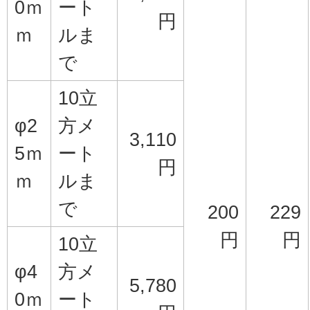
0ｍ
ート
円
ｍ
ルま
で
10立
φ2
方メ
3,110
5ｍ
ート
円
ｍ
ルま
で
200
229
円
円
10立
φ4
方メ
5,780
0ｍ
ート