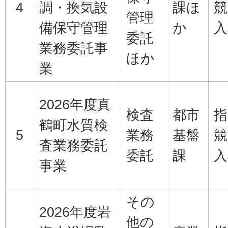
4
調・換気設
課ほ
競
管理
備保守管理
か
入
委託
業務委託事
ほか
業
2026年度真
検査
都市
指
鶴町水質検
5
業務
基盤
競
査業務委託
委託
課
入
事業
その
2026年度岩
他の