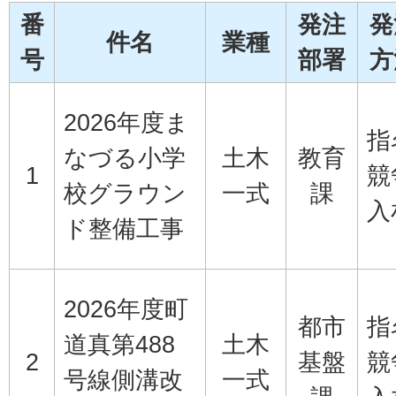
番
発注
発
件名
業種
号
部署
方
2026年度ま
指
なづる小学
土木
教育
1
競
校グラウン
一式
課
入
ド整備工事
2026年度町
都市
指
道真第488
土木
2
基盤
競
号線側溝改
一式