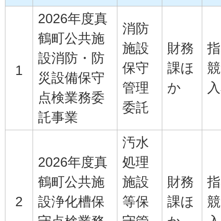
2026年度真
消防
鶴町公共施
施設
財務
指
設消防・防
保守
課ほ
競
1
災設備保守
管理
か
入
点検業務委
委託
託事業
汚水
2026年度真
処理
鶴町公共施
施設
財務
指
2
設浄化槽保
等保
課ほ
競