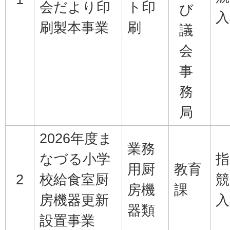
会だより印
ト印
び
入
刷製本事業
刷
議
会
事
務
局
2026年度ま
業務
なづる小学
指
用厨
教育
2
校給食室厨
競
房機
課
房機器更新
入
器類
設置事業