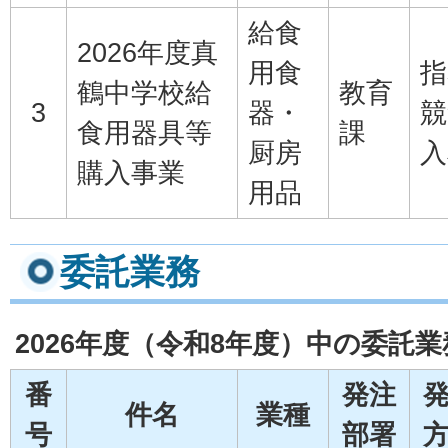
給食
2026年度真
用食
指
鶴中学校給
教育
3
器・
競
食用器具等
課
厨房
入
購入事業
用品
委託業務
2026年度（令和8年度）中の委託
番
発注
件名
業種
号
部署