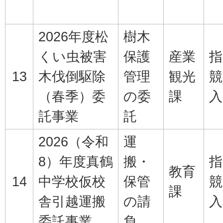
2026年度松
樹木
くい虫被害
保護
産業
指
13
木伐倒駆除
管理
観光
競
（春季）委
の委
課
入
託事業
託
2026（令和
運
8）年度真鶴
搬・
指
教育
14
中学校仮校
保管
競
課
舎引越運搬
の請
入
委託事業
負