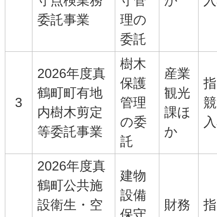
守点検業務
守管
か
入
委託事業
理の
委託
樹木
2026年度真
産業
保護
指
鶴町町有地
観光
3
管理
競
内樹木剪定
課ほ
の委
入
等委託事業
か
託
2026年度真
建物
鶴町公共施
設備
設衛生・空
財務
指
保守