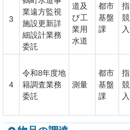
鶴町水道事
道及
都市
指
業遠方監視
び工
基盤
競
3
施設更新詳
業用
課
入
細設計業務
水道
委託
令和8年度地
都市
指
4
籍調査業務
測量
基盤
競
委託
課
入