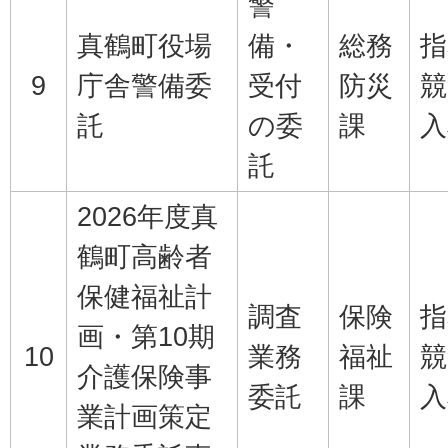
警
真鶴町役場
備・
総務
指
9
庁舎警備委
受付
防災
競
託
の委
課
入
託
2026年度真
鶴町高齢者
保健福祉計
調査
保険
指
画・第10期
10
業務
福祉
競
介護保険事
委託
課
入
業計画策定