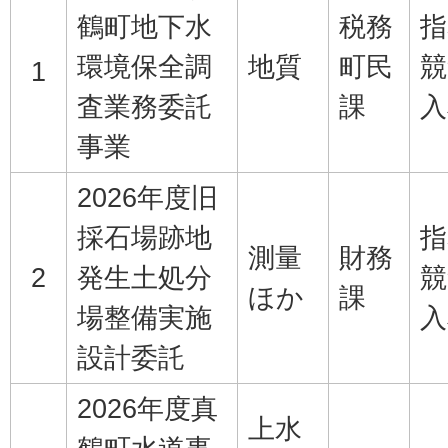
鶴町地下水
税務
指
環境保全調
地質
町民
競
1
査業務委託
課
入
事業
2026年度旧
採石場跡地
指
測量
財務
2
発生土処分
競
ほか
課
場整備実施
入
設計委託
2026年度真
上水