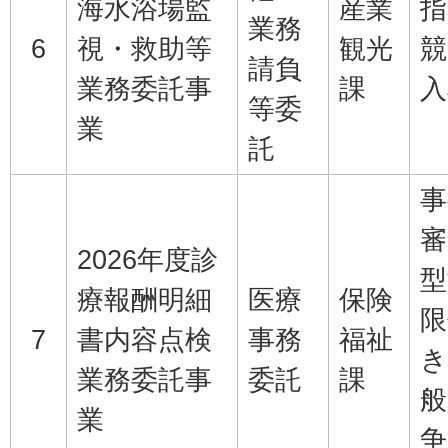
海水浴場監
産業
指
業務
6
視・救助等
観光
競
請負
業務委託事
課
入
等委
業
託
事
審
2026年度診
型
療報酬明細
医療
保険
限
7
書内容点検
事務
福祉
き
業務委託事
委託
課
般
業
争