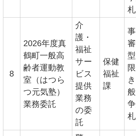
札
介
事
護・
2026年度真
審
福祉
鶴町一般高
型
サー
保健
齢者運動教
限
8
ビス
福祉
室（はつら
き
提供
課
つ元気塾）
般
業務
業務委託
争
の委
札
託