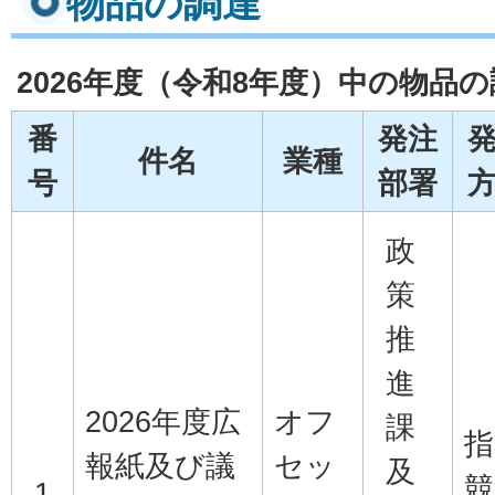
物品の調達
2026年度（令和8年度）中の物品
番
発注
件名
業種
号
部署
政
策
推
進
2026年度広
オフ
課
指
報紙及び議
セッ
及
競
1