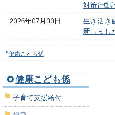
対策行動
2026年07月30日
生き活き
新しまし
健康こども係
健康こども係
子育て支援給付