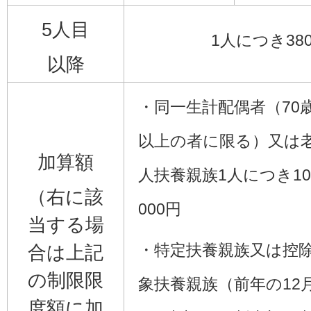
5人目
1人につき380
以降
・同一生計配偶者（70
以上の者に限る）又は
加算額
人扶養親族1人につき100
（右に該
000円
当する場
・特定扶養親族又は控
合は上記
の制限限
象扶養親族（前年の12
度額に加