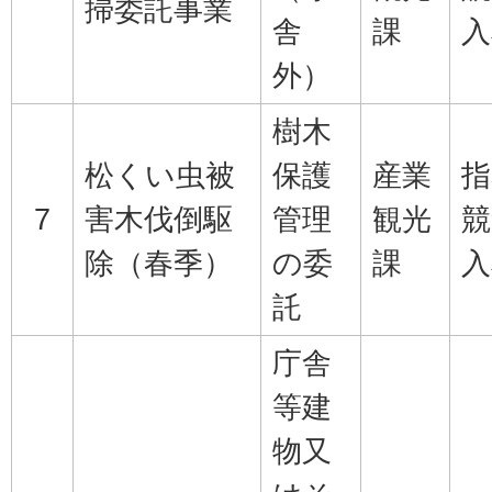
掃委託事業
舎
課
入
外）
樹木
松くい虫被
保護
産業
指
7
害木伐倒駆
管理
観光
競
除（春季）
の委
課
入
託
庁舎
等建
物又