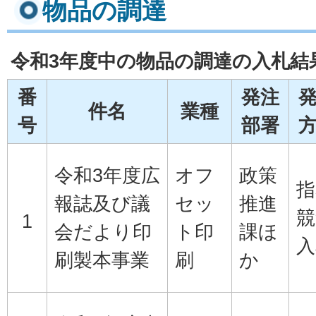
物品の調達
令和3年度中の物品の調達の入札結
番
発注
件名
業種
号
部署
令和3年度広
オフ
政策
指
報誌及び議
セッ
推進
競
1
会だより印
ト印
課ほ
入
刷製本事業
刷
か