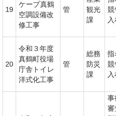
ケープ真鶴
19
管
観光
競
空調設備改
課
入
修工事
令和３年度
総務
指
真鶴町役場
20
管
防災
競
庁舎トイレ
課
入
洋式化工事
事
審