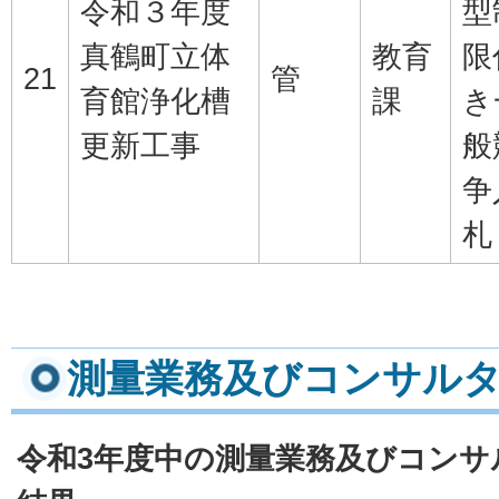
令和３年度
型
真鶴町立体
教育
限
21
管
育館浄化槽
課
き
更新工事
般
争
札
測量業務及びコンサル
令和3年度中の測量業務及びコンサ