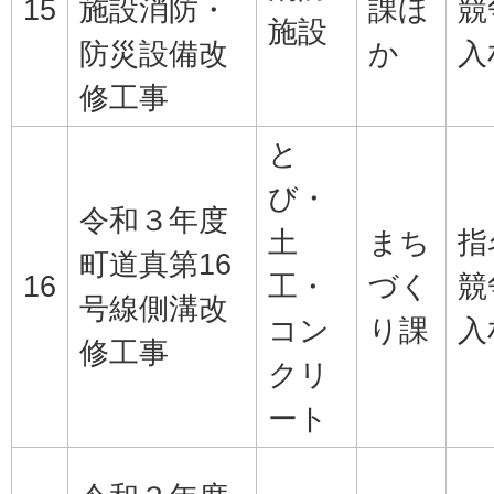
15
施設消防・
課ほ
競
施設
防災設備改
か
入
修工事
と
び・
令和３年度
土
まち
指
町道真第16
16
工・
づく
競
号線側溝改
コン
り課
入
修工事
クリ
ート