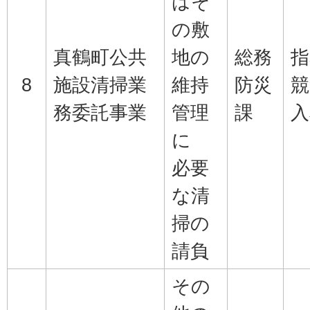
はそ
の敷
真鶴町公共
地の
総務
指
8
施設清掃業
維持
防災
競
務委託事業
管理
課
入
に
必要
な清
掃の
請負
その