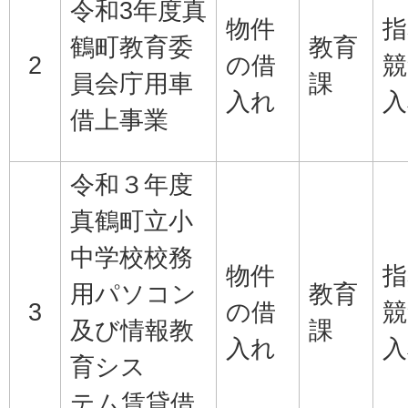
令和3年度真
物件
指
鶴町教育委
教育
2
の借
競
員会庁用車
課
入れ
入
借上事業
令和３年度
真鶴町立小
中学校校務
物件
指
用パソコン
教育
3
の借
競
及び情報教
課
入れ
入
育シス
テム賃貸借