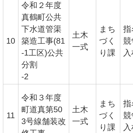
令和２年度
真鶴町公共
下水道管渠
まち
指
土木
10
築造工事(81
づく
競
一式
-1工区)公共
り課
入
分割
-2
令和３年度
まち
指
町道真第50
土木
11
づく
競
3号線舗装改
一式
り課
入