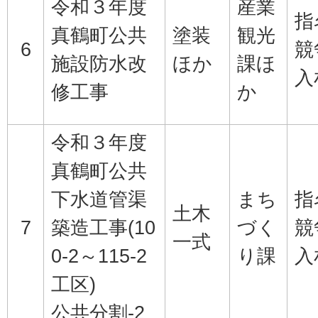
令和３年度
産業
指
真鶴町公共
塗装
観光
6
競
施設防水改
ほか
課ほ
入
修工事
か
令和３年度
真鶴町公共
下水道管渠
まち
指
土木
7
築造工事(10
づく
競
一式
0-2～115-2
り課
入
工区)
公共分割-2