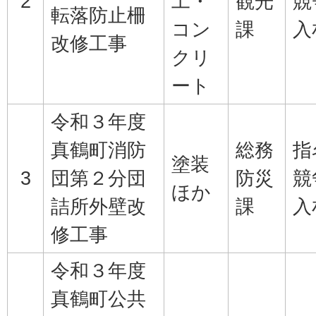
2
工・
観光
競
転落防止柵
コン
課
入
改修工事
クリ
ート
令和３年度
真鶴町消防
総務
指
塗装
3
団第２分団
防災
競
ほか
詰所外壁改
課
入
修工事
令和３年度
真鶴町公共