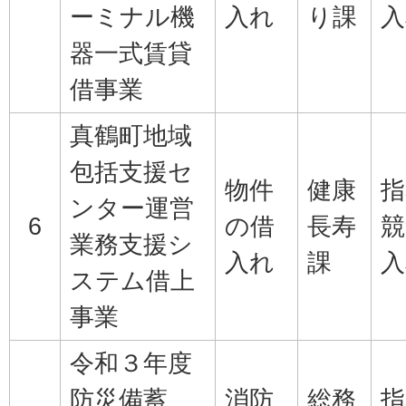
ーミナル機
入れ
り課
入
器一式賃貸
借事業
真鶴町地域
包括支援セ
物件
健康
指
ンター運営
6
の借
長寿
競
業務支援シ
入れ
課
入
ステム借上
事業
令和３年度
防災備蓄
消防
総務
指