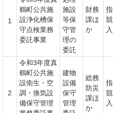
鶴町公共施
施設
財務
指
設浄化槽保
等保
課ほ
競
1
守点検業務
守管
か
入
委託事業
理の
委託
令和3年度真
鶴町公共施
建物
総務
設衛生・空
設備
指
防災
2
調・換気設
保守
競
課ほ
備保守管理
管理
入
か