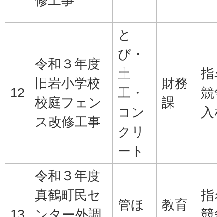
修工事
と
び・
令和３年度
土
指
旧岩小学校
財務
12
工・
競
校庭フェン
課
コン
入
ス改修工事
クリ
ート
令和３年度
真鶴町民セ
指
管ほ
教育
13
ンター外調
競