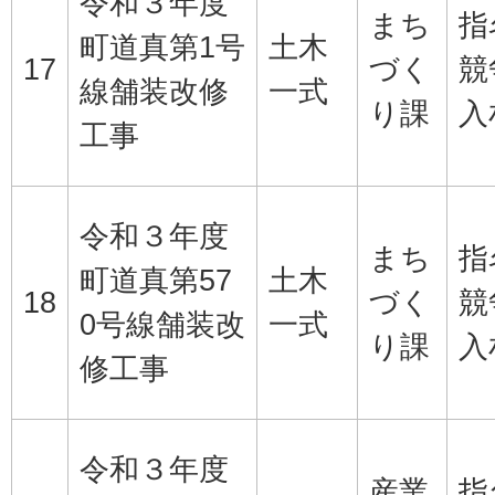
令和３年度
まち
指
町道真第1号
土木
17
づく
競
線舗装改修
一式
り課
入
工事
令和３年度
まち
指
町道真第57
土木
18
づく
競
0号線舗装改
一式
り課
入
修工事
令和３年度
産業
指