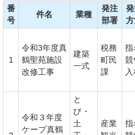
番
発注
発
件名
業種
号
部署
方
令和3年度真
税務
指
建築
1
鶴聖苑施設
町民
競
一式
改修工事
課
入
と
び・
令和３年度
土
産業
指
ケープ真鶴