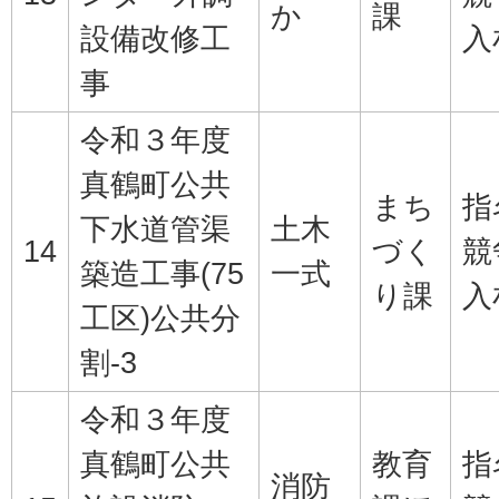
か
課
設備改修工
入
事
令和３年度
真鶴町公共
まち
指
下水道管渠
土木
14
づく
競
築造工事(75
一式
り課
入
工区)公共分
割-3
令和３年度
真鶴町公共
教育
指
消防