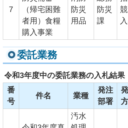
7
（帰宅困難
防災
防災
競
者用）食糧
用品
課
入
購入事業
委託業務
令和3年度中の委託業務の入札結果
番
発注
件名
業種
号
部署
汚水
令和3年度真
処理