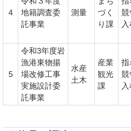
令和３年度
まち
指
4
地籍調査委
測量
づく
競
託事業
り課
入
令和3年度岩
漁港東物揚
産業
指
水産
5
場改修工事
観光
競
土木
実施設計委
課
入
託事業