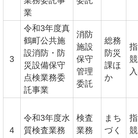
業務委託事
委託
業
令和3年度真
消防
鶴町公共施
総務
施設
指
設消防・防
防災
3
保守
競
災設備保守
課ほ
管理
入
点検業務委
か
委託
託事業
令和3年度水
検査
まち
指
4
質検査業務
業務
づく
競