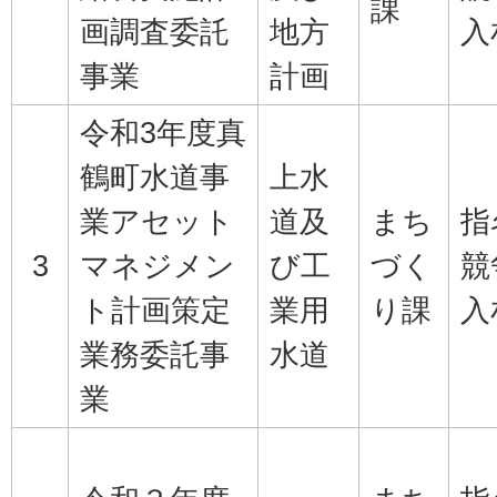
課
画調査委託
地方
入
事業
計画
令和3年度真
鶴町水道事
上水
業アセット
道及
まち
指
3
マネジメン
び工
づく
競
ト計画策定
業用
り課
入
業務委託事
水道
業