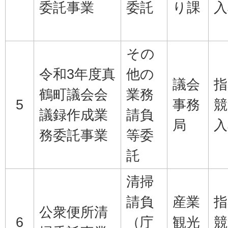
委託事業
委託
り課
入
その
令和3年度真
他の
議会
指
鶴町議会会
業務
5
事務
競
議録作成業
請負
局
入
務委託事業
等委
託
清掃
請負
産業
指
公衆便所清
6
（庁
観光
競