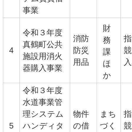
事業
財
令和３年度
消防
指
務
真鶴町公共
4
防災
競
課
施設用消火
用品
入
ほ
器購入事業
か
令和３年度
水道事業管
理システム
物件
まち
指
5
ハンディタ
の借
づく
競