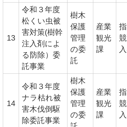
令和３年度
樹木
松くい虫被
保護
産業
指
害対策(樹幹
13
管理
観光
競
注入剤によ
の委
課
入
る防除）委
託
託事業
樹木
令和３年度
保護
産業
指
ナラ枯れ被
14
管理
観光
競
害木伐倒駆
の委
課
入
除委託事業
託