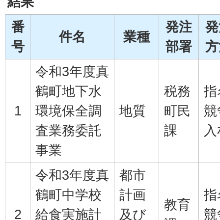
結果
番
発注
発
件名
業種
号
部署
方
令和3年度真
鶴町地下水
税務
指
1
環境保全調
地質
町民
競
査業務委託
課
入
事業
令和3年度真
都市
鶴町中学校
計画
指
教育
2
給食実施計
及び
競