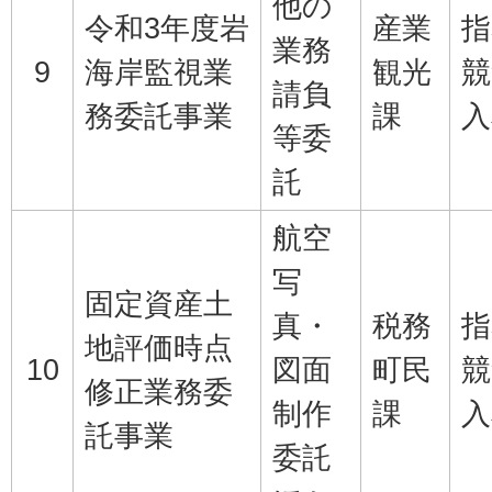
他の
令和3年度岩
産業
指
業務
9
海岸監視業
観光
競
請負
務委託事業
課
入
等委
託
航空
写
固定資産土
真・
税務
指
地評価時点
10
図面
町民
競
修正業務委
制作
課
入
託事業
委託