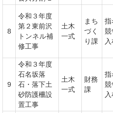
令和３年度
まち
指
第２東前沢
土木
8
づく
競
トンネル補
一式
り課
入
修工事
令和３年度
石名坂落
指
土木
財務
9
石・落下土
競
一式
課
砂防護柵設
入
置工事