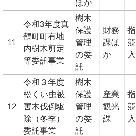
ほか
樹木
令和3年度真
保護
財務
指
鶴町町有地
11
管理
課ほ
競
内樹木剪定
の委
か
入
等委託事業
託
令和３年度
樹木
松くい虫被
保護
産業
指
12
害木伐倒駆
管理
観光
競
除（冬季）
の委
課
入
委託事業
託