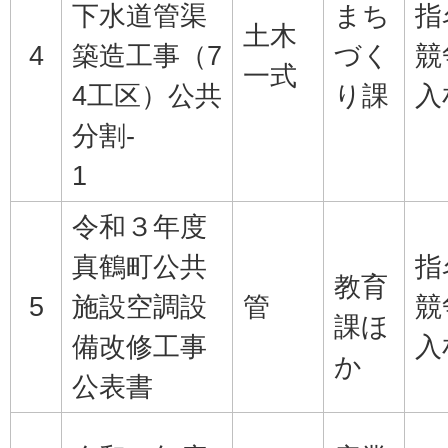
下水道管渠
まち
指
土木
4
築造工事（7
づく
競
一式
4工区）公共
り課
入
分割-
1
令和３年度
真鶴町公共
指
教育
5
施設空調設
管
競
課ほ
備改修工事
入
か
公表書