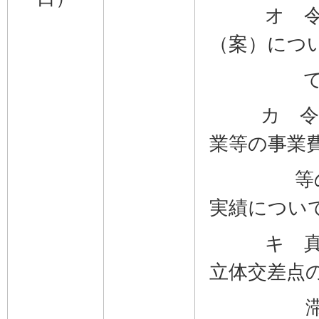
オ 令和
（案）につ
カ 令和
業等の事業
等の負
実績につい
キ 真鶴
立体交差点
滞解消