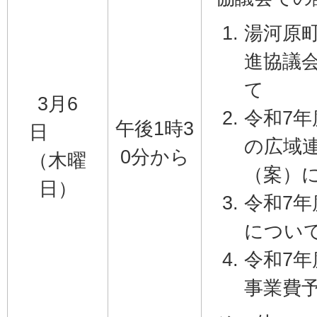
湯河原
進協議
て
3月6
令和7
午後1時3
日
の広域
0分から
（木曜
（案）
日）
令和7
につい
令和7
事業費