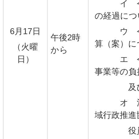
イ 令和
の経過につ
6月17日
ウ 令和
午後2時
算（案）に
（火曜
から
日）
エ 令和
事業等の負
及び負
オ 湯河
域行政推進
役員の