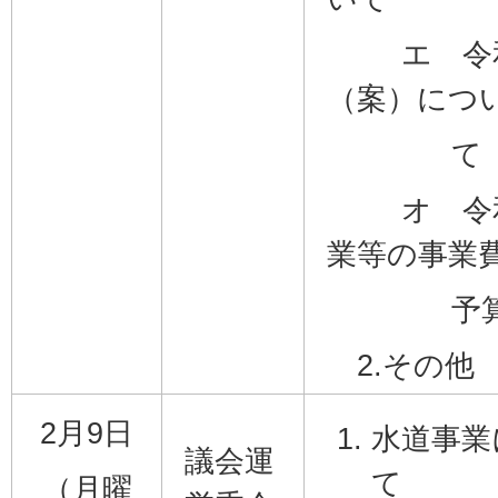
エ 令和
（案）につ
て
オ 令和
業等の事業
予算に
2.その他
2月9日
水道事業
議会運
て
（月曜