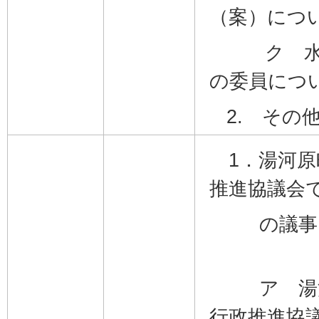
（案）につ
ク 水道
の委員につ
2. その
1．湯河原
推進協議会
の議事
ア 湯河
行政推進協