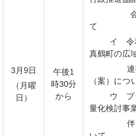
会委員
て
イ 令和
真鶴町の広
連携に
3月9日
午後1
（案）につ
時30分
（月曜
から
ウ プラ
日）
量化検討事
伴う覚
いて