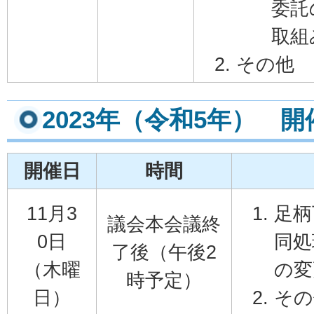
委託
取組
その他
2023年（令和5年） 
開催日
時間
11月3
足柄
議会本会議終
0日
同処
了後（午後2
（木曜
の変
時予定）
日）
その