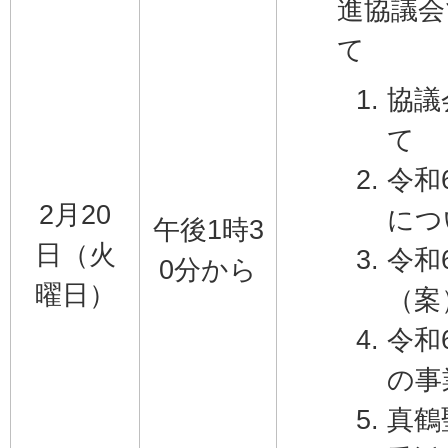
進協議会
て
協議
て
令和
2月20
につ
午後1時3
日（火
令和
0分から
曜日）
（案
令和
の事
真鶴