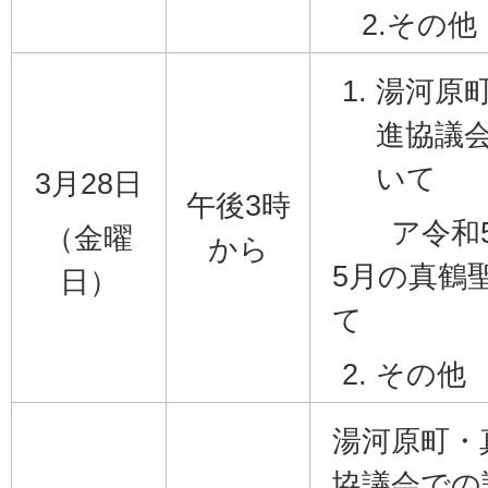
2.その他
湯河原
進協議
いて
3月28日
午後3時
ア令和5
（金曜
から
5月の真鶴
日）
て
その他
湯河原町・
協議会での