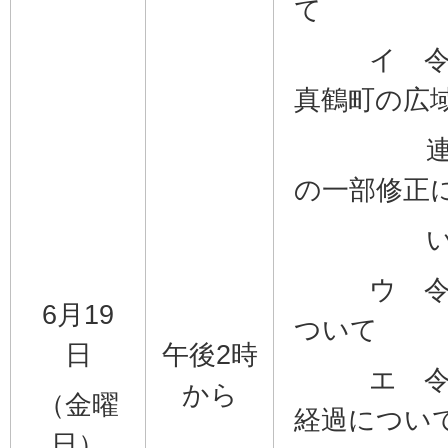
て
イ 令和
真鶴町の広
連携に
の一部修正
い
ウ 令和
6月19
ついて
日
午後2時
エ 令和
から
（金曜
経過につい
日）