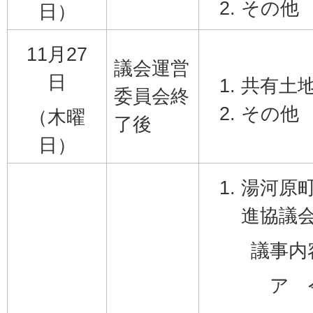
その他
日）
11月27
議会運営
日
共有土
委員会終
その他
（木曜
了後
日）
湯河原
進協議
議事内
ア 令和